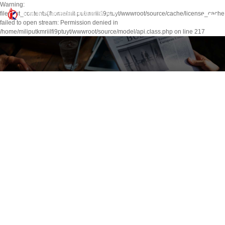
Warning:
file_put_contents(/home/miliputkmriilfi9ptuyt/wwwroot/source/cache/license_cache
failed to open stream: Permission denied in
/home/miliputkmriilfi9ptuyt/wwwroot/source/model/api.class.php on line 217