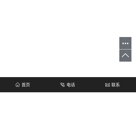
首页
电话
联系
您当前的位置 ：
首 页
>
资讯动态
>
行业动态
管道空气加热器一般存在于什么场合？
2022-09-23
次