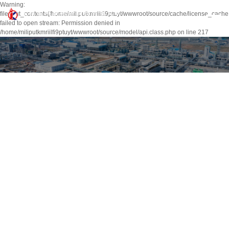
Warning:
file_put_contents(/home/miliputkmriilfi9ptuyt/wwwroot/source/cache/license_cache
failed to open stream: Permission denied in
/home/miliputkmriilfi9ptuyt/wwwroot/source/model/api.class.php on line 217