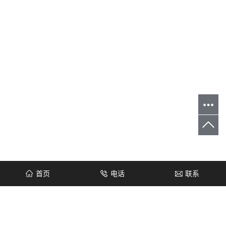
首页
电话
联系
您当前的位置 ：
首 页
>
产品中心
>
挤出机铸铝电加热器