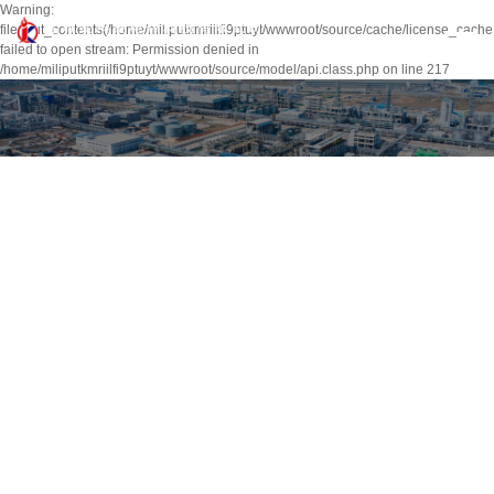
Warning:
file_put_contents(/home/miliputkmriilfi9ptuyt/wwwroot/source/cache/license_cache
failed to open stream: Permission denied in
/home/miliputkmriilfi9ptuyt/wwwroot/source/model/api.class.php on line 217