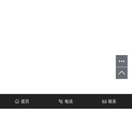
首页
电话
联系
您当前的位置 ：
首 页
>
产品中心
>
螺纹安装单头电加热管