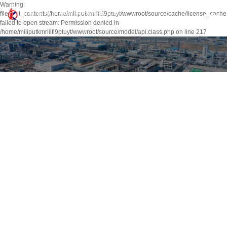
Warning:
file_put_contents(/home/miliputkmriilfi9ptuyt/wwwroot/source/cache/license_cache
failed to open stream: Permission denied in
/home/miliputkmriilfi9ptuyt/wwwroot/source/model/api.class.php on line 217